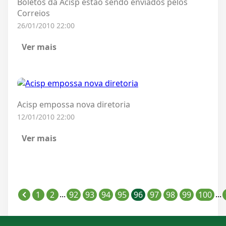
Boletos da Acisp estão sendo enviados pelos
Correios
26/01/2010 22:00
Ver mais
Acisp empossa nova diretoria
12/01/2010 22:00
Ver mais
...
...
1
2
92
93
94
95
96
97
98
99
100