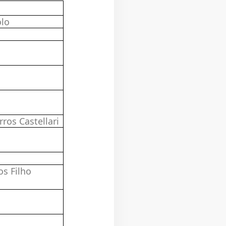
olo
rros Castellari
s Filho