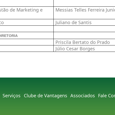
ão
stão de Marketing e
Messias Telles Ferreira Juni
cação
to
Juliano de Santis
DIRETORIA
uplente
Priscila Bertato do Prado
uplente
Júlio Cesar Borges
Serviços
Clube de Vantagens
Associados
Fale Co