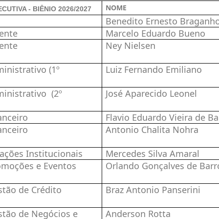
NOME
ECUTIVA -
BIÊNIO 2026/2027
Benedito Ernesto Braganh
-Presidente
Marcelo Eduardo Bueno
-Presidente
Ney Nielsen
inistrativo (1º
Luiz Fernando Emiliano
tário)
ministrativo (2º
José Aparecido Leonel
tário)
or Financeiro
Flavio Eduardo Vieira de Ba
or Financeiro
Antonio Chalita Nohra
lações Institucionais
Mercedes Silva Amaral
romoções e Eventos
Orlando Gonçalves de Barro
Gestão de Crédito
Braz Antonio Panserini
stão de Negócios e
Anderson Rotta