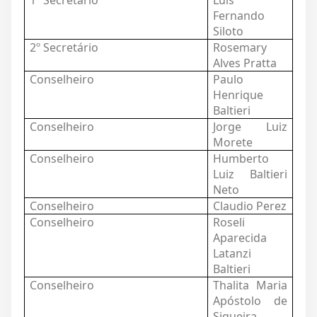
1º Secretário
Luis
Fernando
Siloto
2º Secretário
Rosemary
Alves Pratta
Conselheiro
Paulo
Henrique
Baltieri
Conselheiro
Jorge Luiz
Morete
Conselheiro
Humberto
Luiz Baltieri
Neto
Conselheiro
Claudio Perez
Conselheiro
Roseli
Aparecida
Latanzi
Baltieri
Conselheiro
Thalita Maria
Apóstolo de
Siqueira