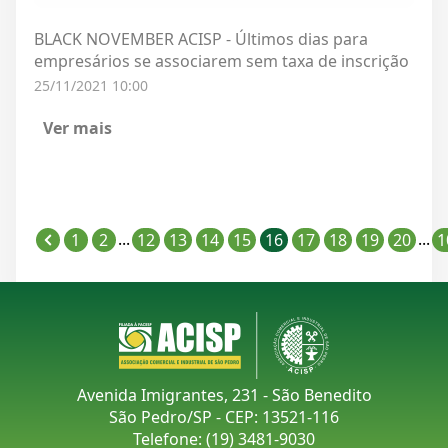
BLACK NOVEMBER ACISP - Últimos dias para
empresários se associarem sem taxa de inscrição
25/11/2021 10:00
Ver mais
...
...
1
2
12
13
14
15
16
17
18
19
20
1
Avenida Imigrantes, 231 - São Benedito
São Pedro/SP - CEP: 13521-116
Telefone:
(19) 3481-9030