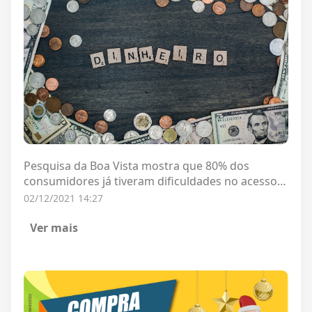
Pesquisa da Boa Vista mostra que 80% dos
consumidores já tiveram dificuldades no acesso
ao crédito
02/12/2021 14:27
Ver mais