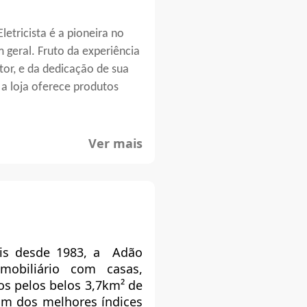
etricista é a pioneira no
 geral. Fruto da experiência
tor, e da dedicação de sua
 a loja oferece produtos
 podem solicitar 2º Via,
Ver mais
rar o endereço da entrega da
 Guaçu Cabos, Philips,
com Cabos, Lustres
e, Canal, Fuganholi, Mar-
is desde 1983, a Adão
imobiliário com casas,
os pelos belos 3,7km² de
um dos melhores índices