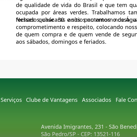
de qualidade de vida do Brasil e que tem q
ocupada por áreas verdes. Trabalhamos t
fechados, chácaras e sítios no entorno de Águ
Nesses quase 30 anos pautamos nossa at
comprometimento e respeito, colocando nosso
de quem compra e de quem vende de segund
aos sábados, domingos e feriados.
Serviços
Clube de Vantagens
Associados
Fale Co
Avenida Imigrantes, 231 - São Bened
São Pedro/SP - CEP: 13521-116