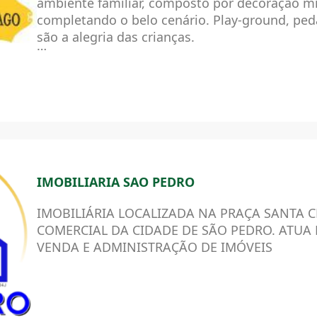
ambiente familiar, composto por decoração mi
completando o belo cenário. Play-ground, ped
são a alegria das crianças.
O carro chefe é o espeto de Pintado na Brasa.
peixes e carnes na brasa, picanha na pedra e o 
parmegiana. Pratos infantis compõem o card
uma carta de vinho selecionada são opções 
pratos. Sobremesas diferenciadas como o Af
com Sorvete fazem a diferença.
IMOBILIARIA SAO PEDRO
IMOBILIÁRIA LOCALIZADA NA PRAÇA SANTA 
COMERCIAL DA CIDADE DE SÃO PEDRO. ATUA
VENDA E ADMINISTRAÇÃO DE IMÓVEIS