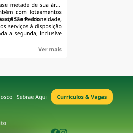
uase metade de sua área
ambém com loteamentos
as de São Pedro.
uação em idoneidade,
s serviços à disposição
a a segunda, inclusive
Ver mais
nosco
Sebrae Aqui
Currículos & Vagas
ito