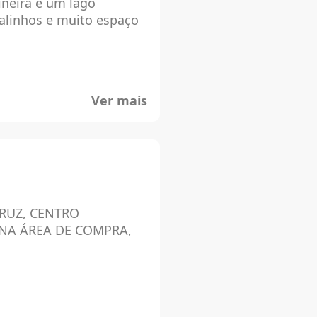
neira e um lago
alinhos e muito espaço
Suas especialidades são
tradicional filé a
Ver mais
ápio. Chopp Brahma e
que completam saborosos
ogato e Banana Quente
CRUZ, CENTRO
 NA ÁREA DE COMPRA,