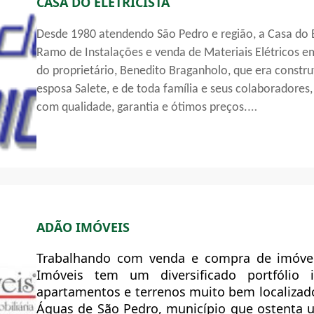
CASA DO ELETRICISTA
Desde 1980 atendendo São Pedro e região, a Casa do El
Ramo de Instalações e venda de Materiais Elétricos em
do proprietário, Benedito Braganholo, que era constru
esposa Salete, e de toda família e seus colaboradores,
com qualidade, garantia e ótimos preços.
A Loja é Credenciada Rede-fácil CPFL, onde os clientes
pedir a religação, localizar conta pelo endereço, alte
conta e solicitar reparo de Iluminação Pública.
Trabalha com excelentes marcas, como: Lorenzetti S.A,
ADÃO IMÓVEIS
Legrand, Hidraulica J.S, GE, Metalurgica BRUM, Cobre
IDEAL,Tramontina , Cemar, Siemens, 3M, Furokawa, Tigr
Trabalhando com venda e compra de imóve
Girius, Weg S.A e outras.
Imóveis tem um diversificado portfólio 
apartamentos e terrenos muito bem localizad
Águas de São Pedro, município que ostenta 