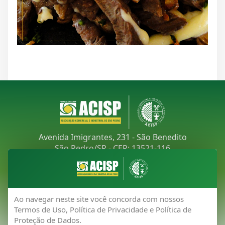
Avenida Imigrantes, 231 - São Benedito
São Pedro/SP - CEP: 13521-116
Telefone:
(19) 3481-9030
E-mail:
acisp@acispsaopedro.com.br
Ao navegar neste site você concorda com nossos
Termos de Uso, Política de Privacidade e Política de
Proteção de Dados.