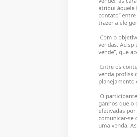
vender, as car
atribui àquele
contato” entre
trazer a ele g
Com o objetivo
vendas, Acisp 
vende”, que ac
Entre os cont
venda profissi
planejamento d
O participante
ganhos que o c
efetivadas por
comunicar-se c
uma venda. As