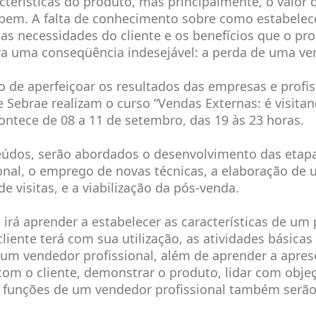
acterísticas do produto, mas principalmente, o valor 
 bem. A falta de conhecimento sobre como estabelec
 as necessidades do cliente e os benefícios que o p
era uma conseqüência indesejável: a perda de uma ve
 de aperfeiçoar os resultados das empresas e profis
e Sebrae realizam o curso “Vendas Externas: é visita
ontece de 08 a 11 de setembro, das 19 às 23 horas.
eúdos, serão abordados o desenvolvimento das etap
onal, o emprego de novas técnicas, a elaboração de
e visitas, e a viabilização da pós-venda.
 irá aprender a estabelecer as características de um
liente terá com sua utilização, as atividades básica
 um vendedor profissional, além de aprender a apres
om o cliente, demonstrar o produto, lidar com objeç
 funções de um vendedor profissional também serão