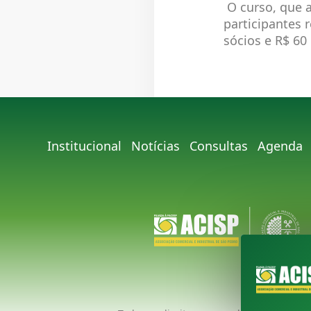
O curso, que a
participantes 
sócios e R$ 60
Institucional
Notícias
Consultas
Agenda