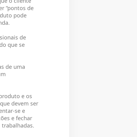
que o cliente
er “pontos de
roduto pode
nda.
sionais de
ndo que se
as de uma
 um
 produto e os
s que devem ser
entar-se e
ões e fechar
 trabalhadas.