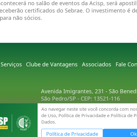
contecerá no salão de eventos da Acisp, será apostil
receberão certificados do Sebrae. O investimento é d
 para não sócios.
Serviços
Clube de Vantagens
Associados
Fale Co
Avenida Imigrantes, 231 - São Bened
São Pedro/SP - CEP: 13521-116
Telefone:
(19) 3481-9030
Ao navegar neste site você concorda com no
E-mail:
acisp@acispsaopedro.com.br
de Uso, Política de Privacidade e Política de 
Dados.
Política de Privacidade
Ok