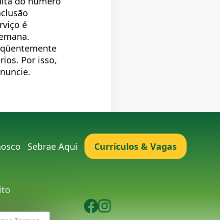
uita do número
nclusão
rviço é
 semana.
reqüentemente
ios. Por isso,
enuncie.
nosco
Sebrae Aqui
Currículos & Vagas
ito