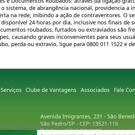
es e Documentos Roubados: através da ligação grat
 o sistema, de abrangência nacional, providencia a i
erta na rede, inibindo a ação de contraventores. O se
 disponível 24 horas por dia, inclusive nos finais de
cumentos roubados, furtados ou extraviados são f
es, causando graves inconvenientes para seus usuár
bo, perda ou extravio, ligue para 0800 011 1522 e d
Serviços
Clube de Vantagens
Associados
Fale Co
Avenida Imigrantes, 231 - São Bened
São Pedro/SP - CEP: 13521-116
Telefone:
(19) 3481-9030