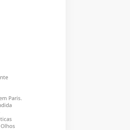
ente
em Paris.
ndida
e
ticas
e Olhos