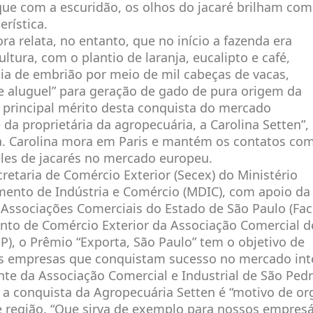
que com a escuridão, os olhos do jacaré brilham com
erística.
ra relata, no entanto, que no início a fazenda era
ultura, com o plantio de laranja, eucalipto e café,
cia de embrião por meio de mil cabeças de vacas,
de aluguel” para geração de gado de pura origem da
O principal mérito desta conquista do mercado
 da proprietária da agropecuária, a Carolina Setten”,
ia. Carolina mora em Paris e mantém os contatos com
les de jacarés no mercado europeu.
cretaria de Comércio Exterior (Secex) do Ministério
mento de Indústria e Comércio (MDIC), com apoio da
Associações Comerciais do Estado de São Paulo (Fac
nto de Comércio Exterior da Associação Comercial d
P), o Prêmio “Exporta, São Paulo” tem o objetivo de
 empresas que conquistam sucesso no mercado inte
nte da Associação Comercial e Industrial de São Pedro
r, a conquista da Agropecuária Setten é “motivo de or
e região. “Que sirva de exemplo para nossos empresá