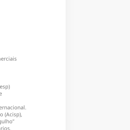
erciais
esp)
e
rnacional.
 (Acisp),
gulho”
rios,