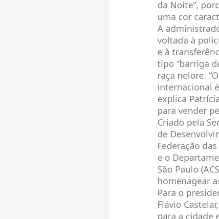
da Noite”, por
uma cor caract
A administrado
voltada à polic
e à transferên
tipo “barriga 
raça nelore. “
internacional é
explica Patríc
para vender pe
Criado pela Se
de Desenvolvi
Federação das 
e o Departame
São Paulo (ACS
homenagear as
Para o preside
Flávio Castela
para a cidade 