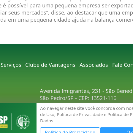
 é possível para uma pequena empresa ser exportad
iar seus mercados”, disse, ao destacar que uma em
lada em uma pequena cidade ajuda na balança comerci
Serviços
Clube de Vantagens
Associados
Fale Co
Avenida Imigrantes, 231 - São Bened
São Pedro/SP - CEP: 13521-116
Telefone:
(19) 3481-9030
Ao navegar neste site você concorda com no
E-mail:
acisp@acispsaopedro.com.br
de Uso, Política de Privacidade e Política de 
Dados.
Política de Privacidade
Ok