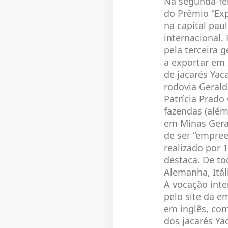
Na segunda-fe
do Prêmio “Exp
na capital pau
internacional
pela terceira 
a exportar em 
de jacarés Yac
rodovia Gerald
Patrícia Prado
fazendas (além
em Minas Gerai
de ser “empree
realizado por 
destaca. De to
Alemanha, Itá
A vocação int
pelo site da e
em inglês, com
dos jacarés Ya