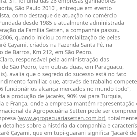
ira, 31, foi uma das 26 empresas ganhadores
orta, São Paulo 2010”, entregue em evento
lista, como destaque de atuação no comércio
. Fundada desde 1985 e atualmente administrada
geração da Família Setten, a companhia passou
2006, quando iniciou comercialização de peles
aré Çayami, criados na Fazenda Santa Fé, na
o de Barros, Km 212, em São Pedro.
 Claro, responsável pela administração das
 de São Pedro, tem outras duas, em Paraguaçu,
s), avalia que o segredo do sucesso está no fato
ndimento familiar, que, através de trabalho compet
16 funcionários alcança mercados no mundo todo”,
da a produção de jacarés, 90% vai para Turquia,
lia e França, onde a empresa mantém representação 
ernacional da Agropecuária Setten pode ser compree
mpresa (
www.agropecuariasetten.com.br
), totalment
 detalhes sobre a história da companhia e caracterís
caré Çayami, que em tupi-guarani significa “Jacaré d