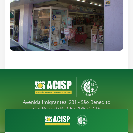
Avenida Imigrantes, 231 - São Benedito
São Pedro/SP - CEP: 13521-116
Telefone:
(19) 3481-9030
E-mail:
acisp@acispsaopedro.com.br