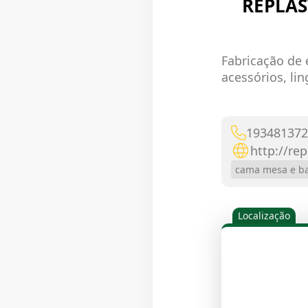
REPLA
Fabricação de
acessórios, lin
193481372
http://re
cama mesa e b