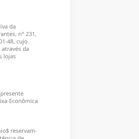
iva da
antes, n° 231,
01-48, cujo
 através da
 lojas
 presente
ixa Econômica
mio$ reservam-
tência de