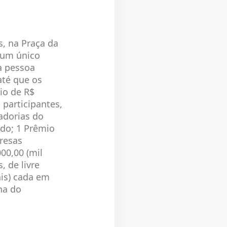
as, na Praça da
 um único
a pessoa
até que os
io de R$
 participantes,
adorias do
ado; 1 Prêmio
resas
00,00 (mil
 de livre
is) cada em
ha do