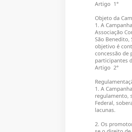
Artigo 1°
Objeto da Ca
1. A Campanha 
Associação Com
São Benedito, 
objetivo é con
concessão de 
participantes
Artigo 2°
Regulamentaç
1. A Campanha 
regulamento,
Federal, sober
lac
2. Os promoto
se o direito d