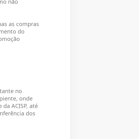
omo não
enas as compras
imento do
romoção
stante no
piente, onde
 da ACISP, até
nferência dos