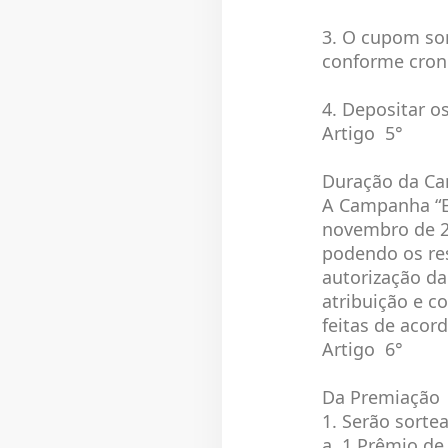
3. O cupom sor
conforme cron
4. Depositar o
Artigo 5°
Duração da C
A Campanha “Eu
novembro de 201
podendo os re
autorização da
atribuição e c
feitas de acor
Artigo 6°
Da Premiação
1. Serão sorte
a. 1 Prêmio de