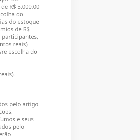
 de R$ 3.000,00
scolha do
rias do estoque
êmios de R$
 participantes,
ntos reais)
vre escolha do
eais).
dos pelo artigo
ções,
 fumos e seus
ados pelo
erão