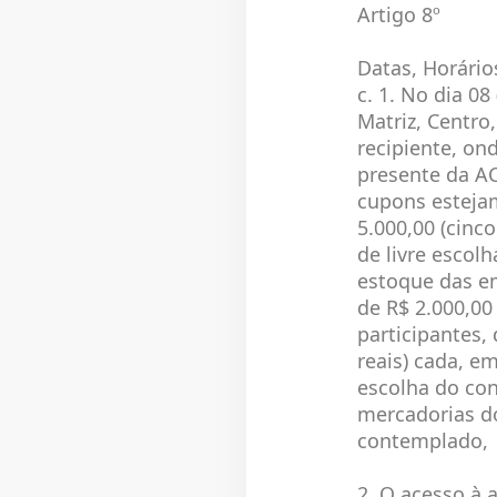
Artigo 8º
Datas, Horári
c. 1. No dia 08
Matriz, Centro
recipiente, on
presente da AC
cupons esteja
5.000,00 (cinc
de livre escol
estoque das em
de R$ 2.000,00
participantes,
reais) cada, e
escolha do con
mercadorias do
contemplado, s
2. O acesso à 