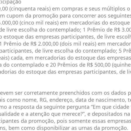
ticipação
0,00 (cinquenta reais) em compras e seus múltiplos 
 um cupom da promoção para concorrer aos seguinte
.000,00 (cinco mil reais) em mercadorias do estoqu
 de livre escolha do contemplado; 1 Prêmio de R$ 3.
 estoque das empresas participantes, de livre escol
 Prêmio de R$ 2.000,00 (dois mil reais) em mercado
articipantes, de livre escolha do contemplado; 5 Pr
reais) cada, em mercadorias do estoque das empresas
ha do contemplado e 20 Prêmios de R$ 500,00 (quinhe
orias do estoque das empresas participantes, de li
devem ser corretamente preenchidos com os dados p
tais como nome, RG, endereço, data de nascimento, te
mo a resposta da seguinte pergunta “Em que cidade
alidade e a atenção que merece?”, e depositados na
ticipantes da promoção, pois somente essas empresa
ons, bem como disponibilizar as urnas da promoção.