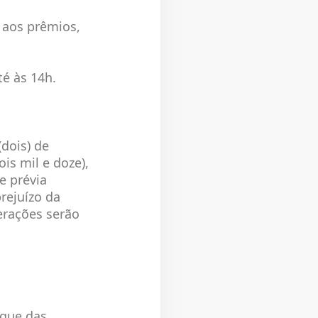
o aos prêmios,
té às 14h.
dois) de
ois mil e doze),
e prévia
rejuízo da
erações serão
oque das