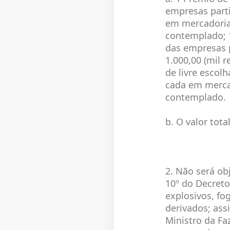
empresas parti
em mercadorias
contemplado; 1
das empresas p
1.000,00 (mil 
de livre escol
cada em mercad
contemplado
b. O valor tota
2. Não será ob
10º do Decret
explosivos, fo
derivados; as
Ministro da Fa