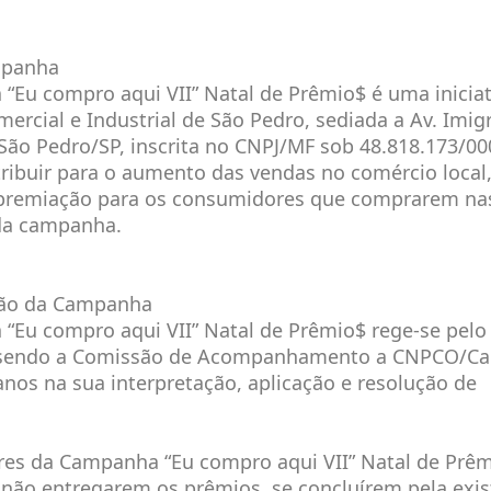
mpanha
“Eu compro aqui VII” Natal de Prêmio$ é uma iniciat
ercial e Industrial de São Pedro, sediada a Av. Imigr
São Pedro/SP, inscrita no CNPJ/MF sob 48.818.173/00
tribuir para o aumento das vendas no comércio local,
premiação para os consumidores que comprarem nas
 da campanha.
ão da Campanha
“Eu compro aqui VII” Natal de Prêmio$ rege-se pelo
 sendo a Comissão de Acompanhamento a CNPCO/Ca
anos na sua interpretação, aplicação e resolução de
unas.
res da Campanha “Eu compro aqui VII” Natal de Prê
e não entregarem os prêmios, se concluírem pela exis