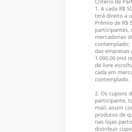
Critério de Par
1. A cada R$ 5
terá direito a
Prêmio de R$ 5
participantes,
mercadorias do
contemplado; 1
das empresas p
1.000,00 (mil 
de livre escol
cada em mercad
contemplado.
2. Os cupons 
participante, 
mail, assim co
produtos de qu
nas lojas par
distribuir cup