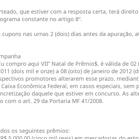
teado, que estiver com a resposta certa, terá direit
ograma constante no artigo 8º.
s cupons nas urnas 2 (dois) dias antes da apuração, a
ampanha
 compro aqui VII” Natal de Prêmio$, é válida de 02 (
1 (dois mil e onze) a 08 (oito) de janeiro de 2012 (d
spectivos promotores alterarem esse prazo, mediant
 Caixa Econômica Federal, em casos especiais, sem p
oncretização daquele que estiver em concurso. As alt
do com o art. 29 da Portaria MF 41/2008.
ados os seguintes prêmios:
 R$ 5.000,00 (cinco mil reais) em mercadorias do est