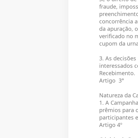
fraude, imposs
preenchimento 
concorrência 
da apuração, o
verificado no 
cupom da urna
3. As decisõe
interessados c
Recebimento.
Artigo 3°
Natureza da 
1. A Campanha 
prêmios para o
participantes 
Artigo 4º