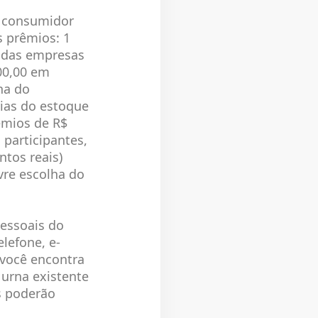
o consumidor
s prêmios: 1
e das empresas
000,00 em
ha do
rias do estoque
êmios de R$
 participantes,
ntos reais)
vre escolha do
essoais do
lefone, e-
 você encontra
 urna existente
s poderão