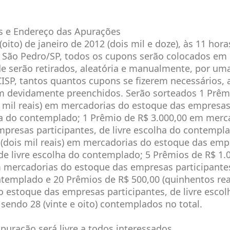
os e Endereço das Apurações
 (oito) de janeiro de 2012 (dois mil e doze), às 11 hor
, São Pedro/SP, todos os cupons serão colocados em
de serão retirados, aleatória e manualmente, por um
ISP, tantos quantos cupons se fizerem necessários, 
m devidamente preenchidos. Serão sorteados 1 Prêm
o mil reais) em mercadorias do estoque das empresas
ha do contemplado; 1 Prêmio de R$ 3.000,00 em merc
presas participantes, de livre escolha do contempl
 (dois mil reais) em mercadorias do estoque das emp
 de livre escolha do contemplado; 5 Prêmios de R$ 1.0
m mercadorias do estoque das empresas participantes,
templado e 20 Prêmios de R$ 500,00 (quinhentos rea
 estoque das empresas participantes, de livre escol
endo 28 (vinte e oito) contemplados no total.
apuração será livre a todos interessados.