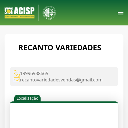
RECANTO VARIEDADES
19996938665
recantovariedadesvendas@gmail.com