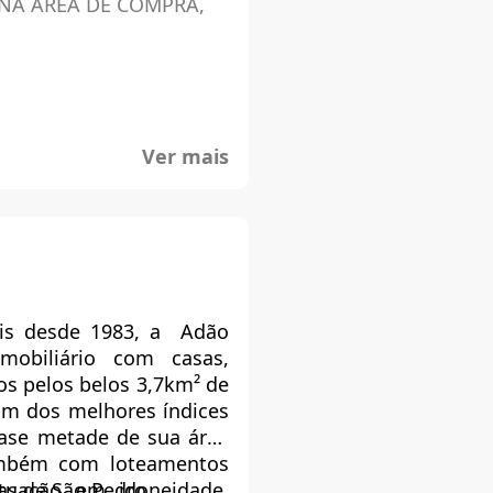
 NA ÁREA DE COMPRA,
Ver mais
is desde 1983, a Adão
imobiliário com casas,
os pelos belos 3,7km² de
um dos melhores índices
uase metade de sua área
ambém com loteamentos
as de São Pedro.
uação em idoneidade,