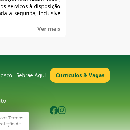
s serviços à disposição
a a segunda, inclusive
Ver mais
nosco
Sebrae Aqui
Currículos & Vagas
ito
ssos Termos
Proteção de