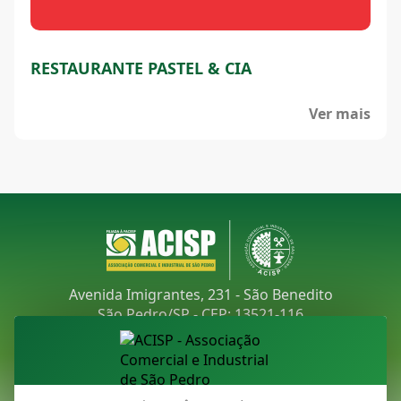
RESTAURANTE PASTEL & CIA
Ver mais
Avenida Imigrantes, 231 - São Benedito
São Pedro/SP - CEP: 13521-116
Telefone:
(19) 3481-9030
E-mail:
acisp@acispsaopedro.com.br