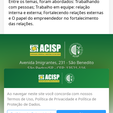
Entre os temas, foram abordados: Trabalhando
com pessoas; Trabalho em equipe: relação
interna e externa; Fortalecendo relações externas
e O papel do empreendedor no fortalecimento
das relações.
Avenida Imigrantes, 231 - São Benedito
São Pedro/SP - CEP: 13521-116
Telefone:
(19) 3481-9030
E-mail:
acisp@acispsaopedro.com.br
Ao navegar neste site você concorda com nossos
Termos de Uso, Política de Privacidade e Política de
Proteção de Dados.
Todos os direitos reservados 2026 - ACISP Associação
Comercial e Industrial de São Pedro.