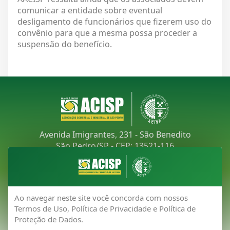
comunicar a entidade sobre eventual
desligamento de funcionários que fizerem uso do
convênio para que a mesma possa proceder a
suspensão do benefício.
Avenida Imigrantes, 231 - São Benedito
São Pedro/SP - CEP: 13521-116
Telefone:
(19) 3481-9030
E-mail:
acisp@acispsaopedro.com.br
Ao navegar neste site você concorda com nossos
Termos de Uso, Política de Privacidade e Política de
Proteção de Dados.
Todos os direitos reservados 2026 - ACISP Associação