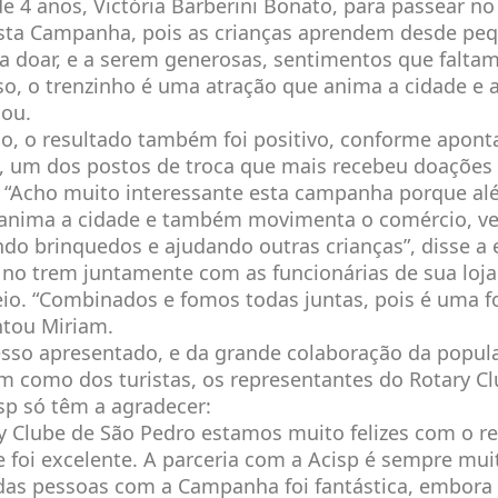
de 4 anos, Victória Barberini Bonato, para passear no
esta Campanha, pois as crianças aprendem desde pe
 a doar, e a serem generosas, sentimentos que faltam
so, o trenzinho é uma atração que anima a cidade e a
mou.
o, o resultado também foi positivo, conforme aponta
, um dos postos de troca que mais recebeu doações (
 “Acho muito interessante esta campanha porque al
 anima a cidade e também movimenta o comércio, v
ndo brinquedos e ajudando outras crianças”, disse a
no trem juntamente com as funcionárias de sua loj
io. “Combinados e fomos todas juntas, pois é uma 
ntou Miriam.
esso apresentado, e da grande colaboração da popul
m como dos turistas, os representantes do Rotary C
sp só têm a agradecer:
 Clube de São Pedro estamos muito felizes com o re
foi excelente. A parceria com a Acisp é sempre muit
das pessoas com a Campanha foi fantástica, embora