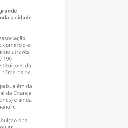
 grande
oda a cidade
Associação
do comércio e
alino através
e 190
stituições da
os números de
pais, além da
al da Criança
ones) e ainda
iana) e
ibuição dos
rou as