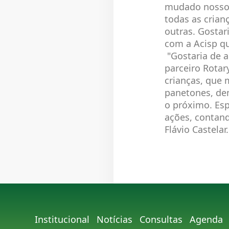
mudado nossos
todas as crian
outras. Gostar
com a Acisp qu
"Gostaria de 
parceiro Rotary
crianças, que
panetones, de
o próximo. Es
ações, contand
Flávio Castelar.
Institucional
Notícias
Consultas
Agenda