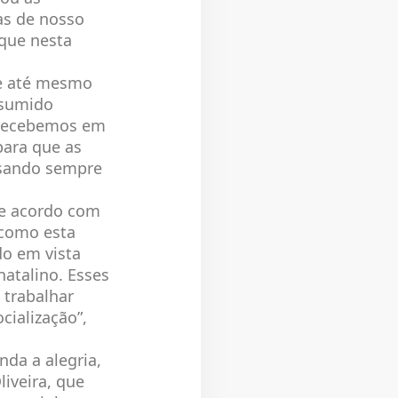
as de nosso
 que nesta
 e até mesmo
nsumido
 recebemos em
para que as
nsando sempre
de acordo com
 como esta
do em vista
natalino. Esses
 trabalhar
cialização”,
a a alegria,
iveira, que