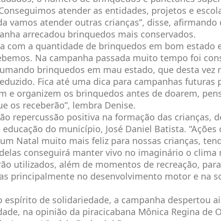
“Conseguimos atender as entidades, projetos e escol
da vamos atender outras crianças”, disse, afirmando
anha arrecadou brinquedos mais conservados.
esa com a quantidade de brinquedos em bom estado
ebemos. Na campanha passada muito tempo foi co
rumando brinquedos em mau estado, que desta vez
duzido. Fica até uma dica para campanhas futuras 
em e organizem os brinquedos antes de doarem, pe
ue os receberão”, lembra Denise.
ão repercussão positiva na formação das crianças, 
e educação do município, José Daniel Batista. “Ações
m Natal muito mais feliz para nossas crianças, ten
delas conseguirá manter vivo no imaginário o clima 
ão utilizados, além de momentos de recreação, para
as principalmente no desenvolvimento motor e na so
ito de solidariedade, a campanha despertou aind
ade, na opinião da piracicabana Mônica Regina de Ol