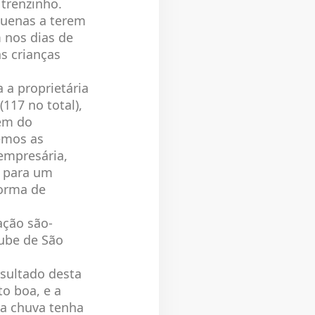
 trenzinho.
quenas a terem
 nos dias de
s crianças
 a proprietária
117 no total),
ém do
emos as
 empresária,
a para um
forma de
ação são-
lube de São
sultado desta
o boa, e a
 a chuva tenha