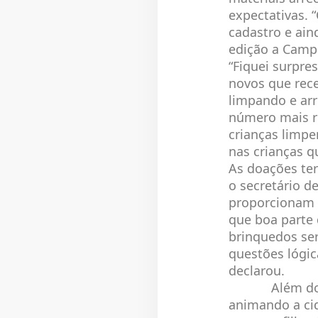
expectativas. 
cadastro e ain
edição a Camp
“Fiquei surpr
novos que rec
limpando e ar
número mais re
crianças limp
nas crianças q
As doações ter
o secretário d
proporcionam u
que boa parte 
brinquedos ser
questões lógic
declarou.
Além do espír
animando a cid