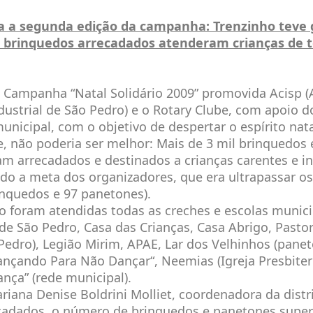
a a segunda edição da campanha: Trenzinho teve
e brinquedos arrecadados atenderam crianças de t
 Campanha “Natal Solidário 2009” promovida Acisp (
dustrial de São Pedro) e o Rotary Clube, com apoio 
municipal, com o objetivo de despertar o espírito nat
e, não poderia ser melhor: Mais de 3 mil brinquedos 
m arrecadados e destinados a crianças carentes e in
ndo a meta dos organizadores, que era ultrapassar 
inquedos e 97 panetones).
o foram atendidas todas as creches e escolas munici
 de São Pedro, Casa das Crianças, Casa Abrigo, Pastor
Pedro), Legião Mirim, APAE, Lar dos Velhinhos (panet
ançando Para Não Dançar“, Neemias (Igreja Presbiter
ança” (rede municipal).
riana Denise Boldrini Molliet, coordenadora da distr
ecadados, o número de brinquedos e panetones supe