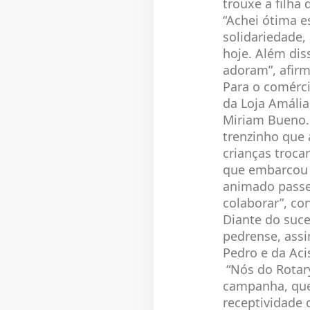
trouxe a filha 
“Achei ótima 
solidariedade,
hoje. Além dis
adoram”, afir
Para o comérci
da Loja Amália
Miriam Bueno.
trenzinho que
crianças troca
que embarcou 
animado passe
colaborar”, co
Diante do suc
pedrense, assi
Pedro e da Aci
“Nós do Rotary
campanha, que 
receptividade 