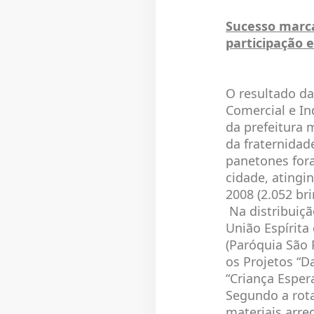
Sucesso marc
participação 
O resultado da
Comercial e In
da prefeitura 
da fraternidad
panetones fora
cidade, atingi
2008 (2.052 br
Na distribuiçã
União Espírita
(Paróquia São 
os Projetos “D
“Criança Esper
Segundo a rota
materiais arr