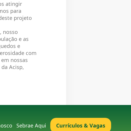
s atingir
rmos para
deste projeto
, nosso
pulação e as
quedos e
nerosidade com
e em nossas
 da Acisp,
nosco
Sebrae Aqui
Currículos & Vagas