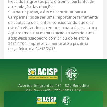
troca dos ingressos para o trem e, portanto, de
arrecadação das doações.
Sua participação, além de contribuir para a
Campanha, pode ser uma importante ferramenta
de captação de clientes, considerando que eles
estarão visitando sua empresa para fazer a troca.
Aguardamos sua manifestação através do e-mail
acisp@acispsaopedro.com.br
ou do telefone
3481-1704, impreterivelmente até a próxima
terça-feira, dia 04/12/2012.
Avenida Imigrantes, 231 - São Benedito
São Pedro/SP - CEP: 13521-116
Telefone:
(19) 3481-9030
E-mail:
acisp@acispsaopedro.com.br