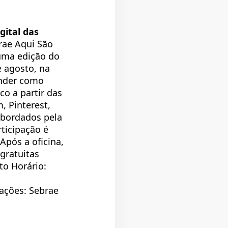
gital das
rae Aqui São
 uma edição do
e agosto, na
render como
co a partir das
, Pinterest,
abordados pela
rticipação é
Após a oficina,
 gratuitas
to Horário:
ações: Sebrae