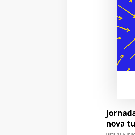
Jornada
nova t
Data da Public