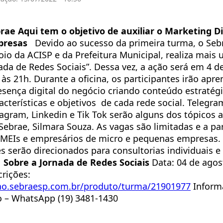
rae Aqui tem o objetivo de auxiliar o Marketing Di
presas
Devido ao sucesso da primeira turma, o Seb
io da ACISP e da Prefeitura Municipal, realiza mais
ada de Redes Sociais”. Dessa vez, a ação será em 4 d
 às 21h. Durante a oficina, os participantes irão ap
resença digital do negócio criando conteúdo estratégi
acterísticas e objetivos de cada rede social. Telegram
agram, Linkedin e Tik Tok serão alguns dos tópicos 
Sebrae, Silmara Souza. As vagas são limitadas e a pa
 MEIs e empresários de micro e pequenas empresas. 
es serão direcionados para consultorias individuais e
Sobre a Jornada de Redes Sociais
Data: 04 de agos
crições:
icao.sebraesp.com.br/produto/turma/21901977
Inform
o – WhatsApp (19) 3481-1430