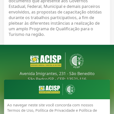
documento que apresente aos Governos
Estadual, Federal, Municipal e demais parceiros
envolvidos, as propostas de capacitação obtidas
durante os trabalhos participativos, a fim de
pleitear às diferentes instâncias a realização de
um amplo Programa de Qualificação para o
Turismo na região.
Avenida Imigrantes, 231 - São Benedito
São Pedro/SP - CEP: 13521-116
Telefone:
(19) 3481-9030
E-mail:
acisp@acispsaopedro.com.br
Ao navegar neste site você concorda com nossos
Termos de Uso, Política de Privacidade e Política de