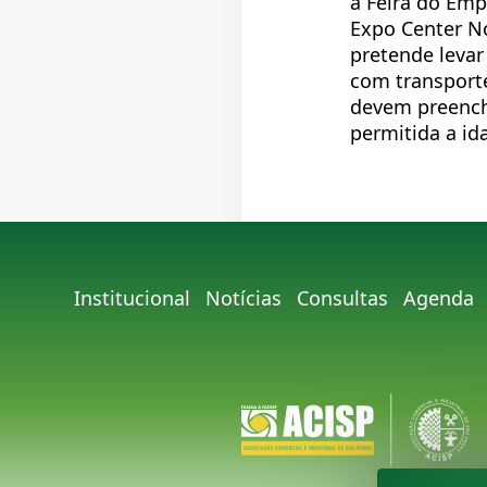
a Feira do Emp
Expo Center No
pretende levar
com transporte
devem preenche
permitida a id
Institucional
Notícias
Consultas
Agenda