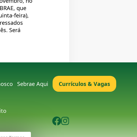
novembro, no
EBRAE, que
inta-feira),
eressados
ês. Será
nosco
Sebrae Aqui
Currículos & Vagas
ito