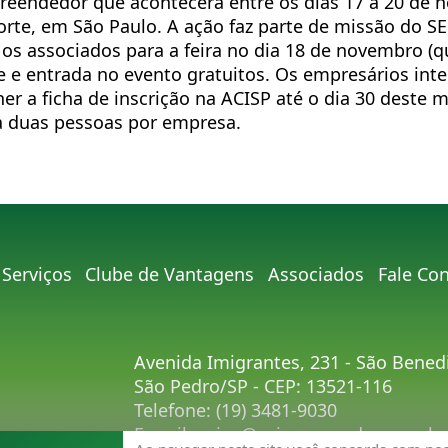
reendedor que acontecerá entre os dias 17 a 20 de 
rte, em São Paulo. A ação faz parte de missão do S
 os associados para a feira no dia 18 de novembro (qu
 e entrada no evento gratuitos. Os empresários int
r a ficha de inscrição na ACISP até o dia 30 deste m
a duas pessoas por empresa.
Serviços
Clube de Vantagens
Associados
Fale Co
Avenida Imigrantes, 231 - São Bened
São Pedro/SP - CEP: 13521-116
Telefone:
(19) 3481-9030
E-mail:
acisp@acispsaopedro.com.br