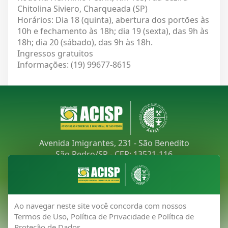
Chitolina Siviero, Charqueada (SP)
Horários: Dia 18 (quinta), abertura dos portões às
10h e fechamento às 18h; dia 19 (sexta), das 9h às
18h; dia 20 (sábado), das 9h às 18h.
Ingressos gratuitos
Informações: (19) 99677-8615
Avenida Imigrantes, 231 - São Benedito
São Pedro/SP - CEP: 13521-116
Telefone:
(19) 3481-9030
E-mail:
acisp@acispsaopedro.com.br
Ao navegar neste site você concorda com nossos
Termos de Uso, Política de Privacidade e Política de
Proteção de Dados.