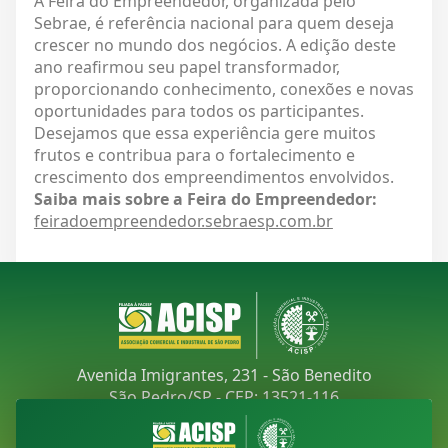
A Feira do Empreendedor, organizada pelo
Sebrae, é referência nacional para quem deseja
crescer no mundo dos negócios. A edição deste
ano reafirmou seu papel transformador,
proporcionando conhecimento, conexões e novas
oportunidades para todos os participantes.
Desejamos que essa experiência gere muitos
frutos e contribua para o fortalecimento e
crescimento dos empreendimentos envolvidos.
Saiba mais sobre a Feira do Empreendedor:
feiradoempreendedor.sebraesp.com.br
Avenida Imigrantes, 231 - São Benedito
São Pedro/SP - CEP: 13521-116
Telefone:
(19) 3481-9030
E-mail:
acisp@acispsaopedro.com.br