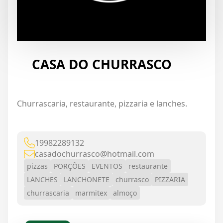
CASA DO CHURRASCO
Churrascaria, restaurante, pizzaria e lanches.
19982289132
casadochurrasco@hotmail.com
pizzas
PORÇÕES
EVENTOS
restaurante
LANCHES
LANCHONETE
churrasco
PIZZARIA
churrascaria
marmitex
almoço