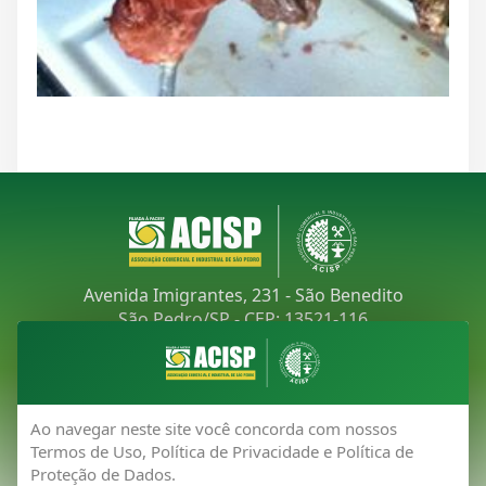
Avenida Imigrantes, 231 - São Benedito
São Pedro/SP - CEP: 13521-116
Telefone:
(19) 3481-9030
E-mail:
acisp@acispsaopedro.com.br
Ao navegar neste site você concorda com nossos
Termos de Uso, Política de Privacidade e Política de
Proteção de Dados.