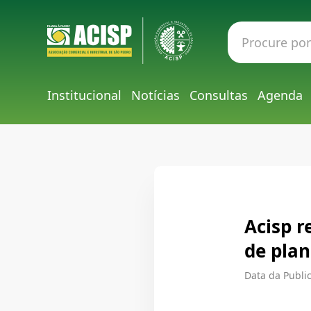
Institucional
Notícias
Consultas
Agenda
Acisp r
de pla
Data da Public