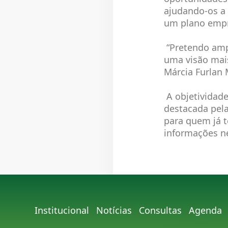
ajudando-os a 
um plano empr
“Pretendo ampl
uma visão mais
Márcia Furlan 
A objetividade
destacada pela
para quem já t
informações ne
Institucional
Notícias
Consultas
Agenda