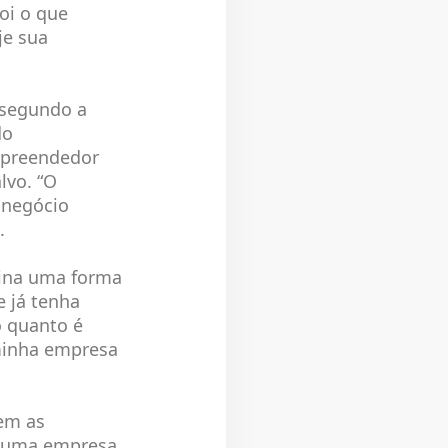
oi o que
je sua
 segundo a
do
mpreendedor
lvo. “O
 negócio
.
cina uma forma
e já tenha
o quanto é
minha empresa
rem as
e uma empresa,