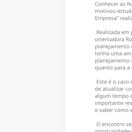
Conhecer as f
motivou estuda
Empresa” realiz
Realizada em p
orientadora Ro
planejamento 
tenha uma amp
planejamento 
quanto para a
Este é o caso 
de atualizar c
algum tempo d
importante re
e saber como el
O encontro sen
oportunidades