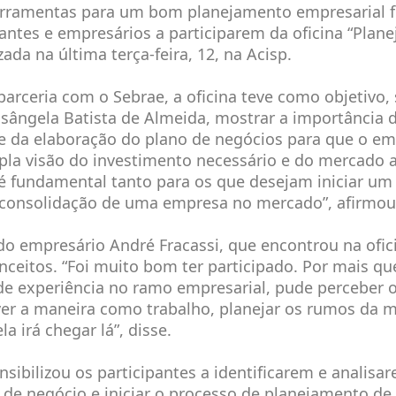
erramentas para um bom planejamento empresarial f
ntes e empresários a participarem da oficina “Plane
ada na última terça-feira, 12, na Acisp.
arceria com o Sebrae, a oficina teve como objetivo,
sângela Batista de Almeida, mostrar a importância 
e da elaboração do plano de negócios para que o e
la visão do investimento necessário e do mercado a
é fundamental tanto para os que desejam iniciar um
 consolidação de uma empresa no mercado”, afirmou
do empresário André Fracassi, que encontrou na ofi
onceitos. “Foi muito bom ter participado. Por mais qu
e experiência no ramo empresarial, pude perceber 
ver a maneira como trabalho, planejar os rumos da 
a irá chegar lá”, disse.
sibilizou os participantes a identificarem e analisa
 de negócio e iniciar o processo de planejamento d