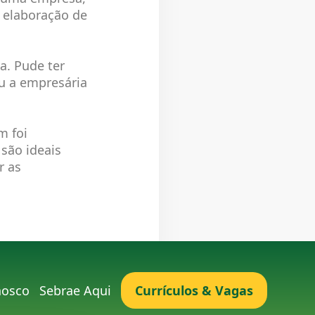
a elaboração de
a. Pude ter
ou a empresária
m foi
 são ideais
r as
nosco
Sebrae Aqui
Currículos & Vagas